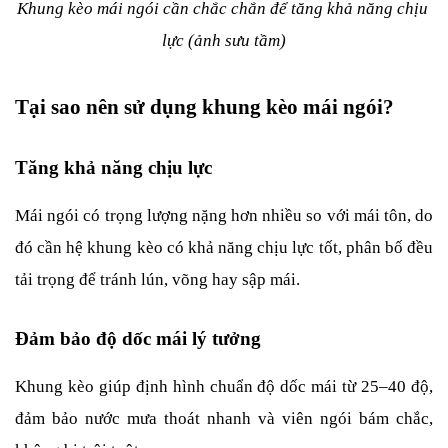
Khung kèo mái ngói cần chắc chắn để tăng khả năng chịu 
lực (ảnh sưu tầm)
Tại sao nên sử dụng khung kèo mái ngói?
Tăng khả năng chịu lực
Mái ngói có trọng lượng nặng hơn nhiều so với mái tôn, do 
đó cần hệ khung kèo có khả năng chịu lực tốt, phân bố đều 
tải trọng để tránh lún, võng hay sập mái.
Đảm bảo độ dốc mái lý tưởng
Khung kèo giúp định hình chuẩn độ dốc mái từ 25–40 độ, 
đảm bảo nước mưa thoát nhanh và viên ngói bám chắc, 