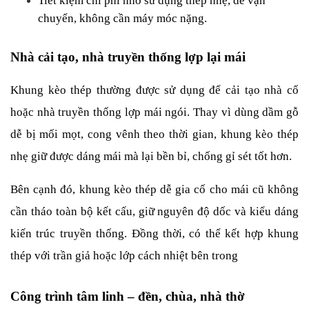
Tiết kiệm chi phí nhờ sử dụng thép nhẹ, dễ vận 
chuyển, không cần máy móc nặng.
Nhà cải tạo, nhà truyền thống lợp lại mái
Khung kèo thép thường được sử dụng để cải tạo nhà cổ 
hoặc nhà truyền thống lợp mái ngói. Thay vì dùng dầm gỗ 
dễ bị mối mọt, cong vênh theo thời gian, khung kèo thép 
nhẹ giữ được dáng mái mà lại bền bỉ, chống gỉ sét tốt hơn.
Bên cạnh đó, khung kèo thép dễ gia cố cho mái cũ không 
cần tháo toàn bộ kết cấu, giữ nguyên độ dốc và kiểu dáng 
kiến trúc truyền thống. Đồng thời, có thể kết hợp khung 
thép với trần giả hoặc lớp cách nhiệt bên trong
Công trình tâm linh – đền, chùa, nhà thờ