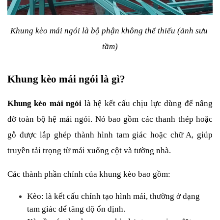
Khung kèo mái ngói là bộ phận không thể thiếu (ảnh sưu 
tầm)
Khung kèo mái ngói là gì?
Khung kèo mái ngói
 là hệ kết cấu chịu lực dùng để nâng 
đỡ toàn bộ hệ mái ngói. Nó bao gồm các thanh thép hoặc 
gỗ được lắp ghép thành hình tam giác hoặc chữ A, giúp 
truyền tải trọng từ mái xuống cột và tường nhà.
Các thành phần chính của khung kèo bao gồm:
Kèo: là kết cấu chính tạo hình mái, thường ở dạng 
tam giác để tăng độ ổn định.