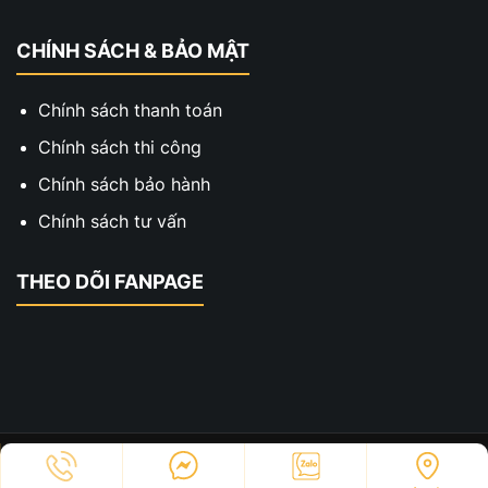
CHÍNH SÁCH & BẢO MẬT
Chính sách thanh toán
Chính sách thi công
Chính sách bảo hành
Chính sách tư vấn
THEO DÕI FANPAGE
Copyright © 2023 - Thiết Kế Thi Công Hai Xe. All
rights reserved. Design by
Webvps.vn