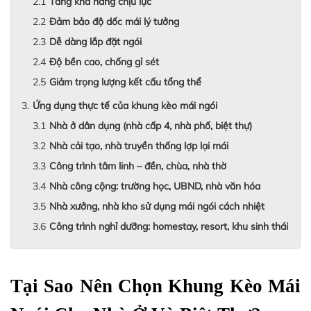
Tăng khả năng chịu lực
Đảm bảo độ dốc mái lý tưởng
Dễ dàng lắp đặt ngói
Độ bền cao, chống gỉ sét
Giảm trọng lượng kết cấu tổng thể
Ứng dụng thực tế của khung kèo mái ngói
Nhà ở dân dụng (nhà cấp 4, nhà phố, biệt thự)
Nhà cải tạo, nhà truyền thống lợp lại mái
Công trình tâm linh – đền, chùa, nhà thờ
Nhà công cộng: trường học, UBND, nhà văn hóa
Nhà xưởng, nhà kho sử dụng mái ngói cách nhiệt
Công trình nghỉ dưỡng: homestay, resort, khu sinh thái
Tại Sao Nên Chọn Khung Kèo Mái 