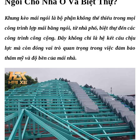
Ngói Cho Nhà Ở Và Biệt Thự?
Khung kèo mái ngói là bộ phận không thể thiếu trong mọi 
công trình lợp mái bằng ngói, từ nhà phố, biệt thự đến các 
công trình công cộng. Đây không chỉ là hệ kết cấu chịu 
lực mà còn đóng vai trò quan trọng trong việc đảm bảo 
thẩm mỹ và độ bền của mái nhà. 