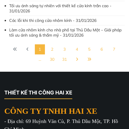
Tối ưu ánh sáng tự nhiên với thiết kế cửa kính trần cao -
31/01/2026
Các lỗi khi thi công cửa nhôm kính - 31/01/2026
Làm cửa nhôm kính cho nhà phố tại Thủ Dầu Một – Giải pháp
tối ưu ánh sáng & thẩm mỹ - 31/01/2026
1
2
3
4
5
6
7
...
30
31
THIẾT KẾ THI CÔNG HAI XE
CÔNG TY TNHH HAI XE
- Địa chỉ: 69 Huỳnh Văn Cù, P. Thủ Dầu Một, TP. Hồ