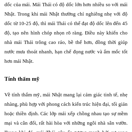
dốc của mái. Mái Thái có độ dốc lớn hơn nhiều so với mái 
Nhật. Trong khi mái Nhật thường chỉ nghiêng nhẹ với độ 
dốc từ 10-25 độ, thì mái Thái có thể đạt độ dốc lên đến 45 
độ, tạo nên hình chóp nhọn rõ ràng. Điều này khiến cho 
nhà mái Thái trông cao ráo, bề thế hơn, đồng thời giúp 
nước mưa thoát nhanh, hạn chế đọng nước và ẩm mốc tốt 
hơn mái Nhật.
Tính thẩm mỹ
Về tính thẩm mỹ, mái Nhật mang lại cảm giác tinh tế, nhẹ 
nhàng, phù hợp với phong cách kiến trúc hiện đại, tối giản 
hoặc thiền định. Các lớp mái xếp chồng nhau tạo sự mềm 
mại và cân đối, rất hài hòa với những ngôi nhà sân vườn. 