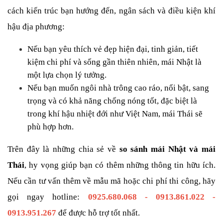
cách kiến trúc bạn hướng đến, ngân sách và điều kiện khí 
hậu địa phương:
Nếu bạn yêu thích vẻ đẹp hiện đại, tinh giản, tiết 
kiệm chi phí và sống gần thiên nhiên, mái Nhật là 
một lựa chọn lý tưởng.
Nếu bạn muốn ngôi nhà trông cao ráo, nổi bật, sang 
trọng và có khả năng chống nóng tốt, đặc biệt là 
trong khí hậu nhiệt đới như Việt Nam, mái Thái sẽ 
phù hợp hơn.
Trên đây là những chia sẻ về 
so sánh mái Nhật và mái 
Thái
, hy vọng giúp bạn có thêm những thông tin hữu ích. 
Nếu cần tư vấn thêm về mẫu mã hoặc chi phí thi công, hãy 
gọi ngay hotline: 
0925.680.068 - 0913.861.022 - 
0913.951.267
để được hỗ trợ tốt nhất.