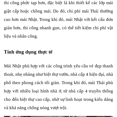
thi công phức tạp hơn, đặc biệt là khi thiết kế các lớp mái 
giật cấp hoặc chồng mái. Do đó, chi phí mái Thái thường 
cao hơn mái Nhật. Trong khi đó, mái Nhật với kết cấu đơn 
giản hơn, thi công nhanh gọn, có thể tiết kiệm chi phí vật 
liệu và nhân công.
Tính ứng dụng thực tế
Mái Nhật phù hợp với các công trình yêu cầu vẻ đẹp thanh 
thoát, nhẹ nhàng như biệt thự vườn, nhà cấp 4 hiện đại, nhà 
phố theo phong cách tối giản. Trong khi đó, mái Thái phù 
hợp với nhiều loại hình nhà ở, từ nhà cấp 4 truyền thống 
cho đến biệt thự cao cấp, nhờ sự linh hoạt trong kiểu dáng 
và khả năng chống nóng vượt trội.