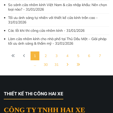
So sánh cửa nhôm kính Việt Nam & cửa nhập khẩu: Nên chọn
loại nào? - 31/01/2026
Tối ưu ánh sáng tự nhiên với thiết kế cửa kính trần cao -
31/01/2026
Các lỗi khi thi công cửa nhôm kính - 31/01/2026
Làm cửa nhôm kính cho nhà phố tại Thủ Dầu Một – Giải pháp
tối ưu ánh sáng & thẩm mỹ - 31/01/2026
1
2
3
4
5
6
7
...
30
31
THIẾT KẾ THI CÔNG HAI XE
CÔNG TY TNHH HAI XE