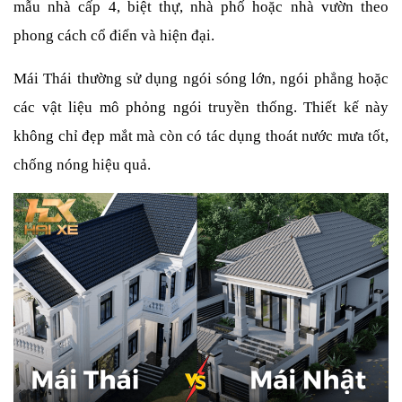
mẫu nhà cấp 4, biệt thự, nhà phố hoặc nhà vườn theo 
phong cách cổ điển và hiện đại.
Mái Thái thường sử dụng ngói sóng lớn, ngói phẳng hoặc 
các vật liệu mô phỏng ngói truyền thống. Thiết kế này 
không chỉ đẹp mắt mà còn có tác dụng thoát nước mưa tốt, 
chống nóng hiệu quả.