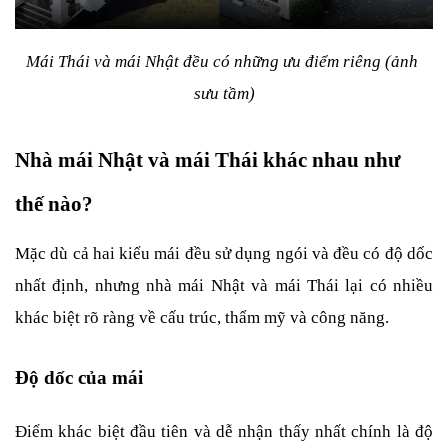
Mái Thái và mái Nhật đều có những ưu điểm riêng (ảnh 
sưu tầm)
Nhà mái Nhật và mái Thái khác nhau như 
thế nào?
Mặc dù cả hai kiểu mái đều sử dụng ngói và đều có độ dốc 
nhất định, nhưng nhà mái Nhật và mái Thái lại có nhiều 
khác biệt rõ ràng về cấu trúc, thẩm mỹ và công năng.
Độ dốc của mái
Điểm khác biệt đầu tiên và dễ nhận thấy nhất chính là độ 