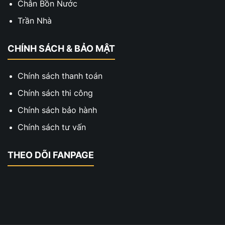
Chân Bồn Nước
Trần Nhà
CHÍNH SÁCH & BẢO MẬT
Chính sách thanh toán
Chính sách thi công
Chính sách bảo hành
Chính sách tư vấn
THEO DÕI FANPAGE