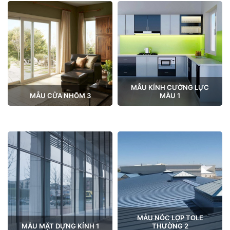
MẪU KÍNH CƯỜNG LỰC
MẪU CỬA NHÔM 3
MÀU 1
MẪU NÓC LỢP TOLE
MẪU MẶT DỰNG KÍNH 1
THƯỜNG 2