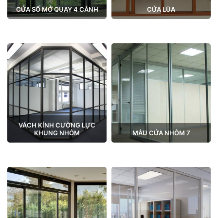
CỬA SỔ MỞ QUAY 4 CÁNH
CỬA LÙA
VÁCH KÍNH CƯỜNG LỰC
KHUNG NHÔM
MẪU CỬA NHÔM 7