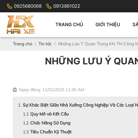
0925680068
0913861022
TRANG CHỦ
GIỚI THIỆU
S
Trang chủ
Tin tức
Những Lưu Ý Quan Trọng Khi Thi Công 
NHỮNG LƯU Ý QUAN
Ngày đăng: 11/01/2025 11:30 AM
Sự Khác Biệt Giữa Nhà Xưởng Công Nghiệp Và Các Loại 
Quy Mô và Kết Cấu
Chức Năng Sử Dụng
Tiêu Chuẩn Kỹ Thuật