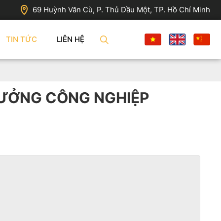
69 Huỳnh Văn Cù, P. Thủ Dầu Một, TP. Hồ Chí Minh
TIN TỨC
LIÊN HỆ
XƯỞNG CÔNG NGHIỆP