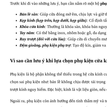
Trước khi đi vào những lưu ý, bạn cần nắm rõ một bộ 
phụ
Bản lề sàn
: 
Giúp cửa đóng mở êm, chịu lực và giữ 
Kẹp kính (kẹp trên, kẹp dưới, kẹp giữa)
: 
Cố định tấ
Khóa cửa kính
: 
Thường là khóa sàn, khóa bán nguy
Tay nắm
: 
Có thể bằng inox, nhôm hoặc gỗ, đa dạng
Ray trượt (đối với cửa lùa)
:
 Giúp cửa di chuyển mư
Đệm gioăng, phụ kiện phụ trợ
: Tạo độ kín, giảm va
Vì sao cần lưu ý khi lựa chọn phụ kiện cửa 
Phụ kiện là bộ phận không thể thiếu trong hệ cửa kính c
chọn sai phụ kiện như: bản lề không chịu được tải trọn
trượt kính nguy hiểm. Đặc biệt, kính là vật liệu giòn, nế
Ngoài ra, phụ kiện còn ảnh hưởng đến tính thẩm mỹ và tu