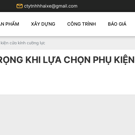
ctytnhhhaixe@gmail.com
ẢN PHẨM
XÂY DỰNG
CÔNG TRÌNH
BÁO GIÁ
 kiện cửa kính cường lực
ỌNG KHI LỰA CHỌN PHỤ KIỆ