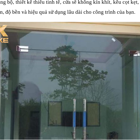
, thiết kế thiếu tinh tế, cửa sẽ không kín khít, kêu cọt kẹt, d
n, độ bền và hiệu quả sử dụng lâu dài cho công trình của bạn.