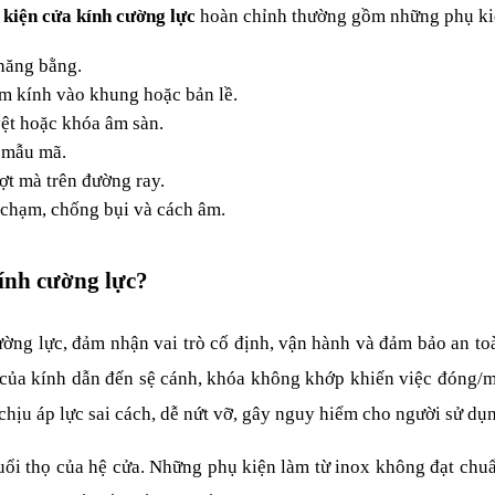
 kiện cửa kính cường lực 
hoàn chỉnh thường gồm những phụ ki
thăng bằng.
m kính vào khung hoặc bản lề.
ệt hoặc khóa âm sàn.
 mẫu mã.
ợt mà trên đường ray.
 chạm, chống bụi và cách âm.
kính cường lực?
ường lực, đảm nhận vai trò cố định, vận hành và đảm bảo an toà
g của kính dẫn đến sệ cánh, khóa không khớp khiến việc đóng/m
u chịu áp lực sai cách, dễ nứt vỡ, gây nguy hiểm cho người sử dụ
ổi thọ của hệ cửa. Những phụ kiện làm từ inox không đạt chuẩn 