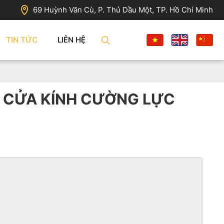
69 Huỳnh Văn Cù, P. Thủ Dầu Một, TP. Hồ Chí Minh
TIN TỨC
LIÊN HỆ
N CỬA KÍNH CƯỜNG LỰC