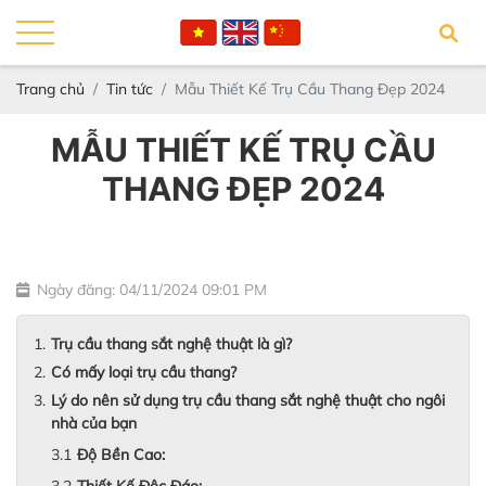
Trang chủ
Tin tức
Mẫu Thiết Kế Trụ Cầu Thang Đẹp 2024
MẪU THIẾT KẾ TRỤ CẦU
THANG ĐẸP 2024
Ngày đăng: 04/11/2024 09:01 PM
Trụ cầu thang sắt nghệ thuật là gì?
Có mấy loại trụ cầu thang?
Lý do nên sử dụng trụ cầu thang sắt nghệ thuật cho ngôi
nhà của bạn
Độ Bền Cao: