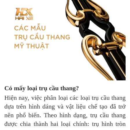
Có mấy loại trụ cầu thang?
Hiện nay, việc phân loại các loại trụ cầu thang
dựa trên hình dáng và vật liệu chế tạo đã trở
nên phổ biến. Theo hình dạng, trụ cầu thang
được chia thành hai loại chính: trụ hình tròn