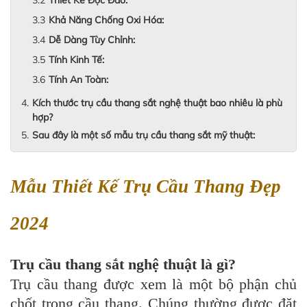
Thiết Kế Độc Đáo:
Khả Năng Chống Oxi Hóa:
Dễ Dàng Tùy Chỉnh:
Tính Kinh Tế:
Tính An Toàn:
Kích thước trụ cầu thang sắt nghệ thuật bao nhiêu là phù
hợp?
Sau đây là một số mẫu trụ cầu thang sắt mỹ thuật:
Mẫu Thiết Kế Trụ Cầu Thang Đẹp
2024
Trụ cầu thang sắt nghệ thuật là gì?
Trụ cầu thang được xem là một bộ phận chủ
chốt trong cầu thang. Chúng thường được đặt