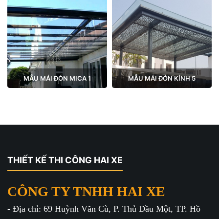
MẪU MÁI ĐÓN MICA 1
MẪU MÁI ĐÓN KÍNH 5
THIẾT KẾ THI CÔNG HAI XE
CÔNG TY TNHH HAI XE
- Địa chỉ: 69 Huỳnh Văn Cù, P. Thủ Dầu Một, TP. Hồ