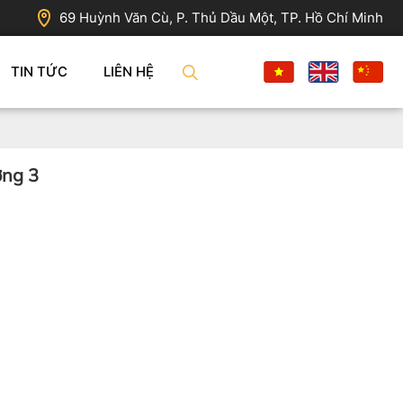
69 Huỳnh Văn Cù, P. Thủ Dầu Một, TP. Hồ Chí Minh
TIN TỨC
LIÊN HỆ
ởng 3