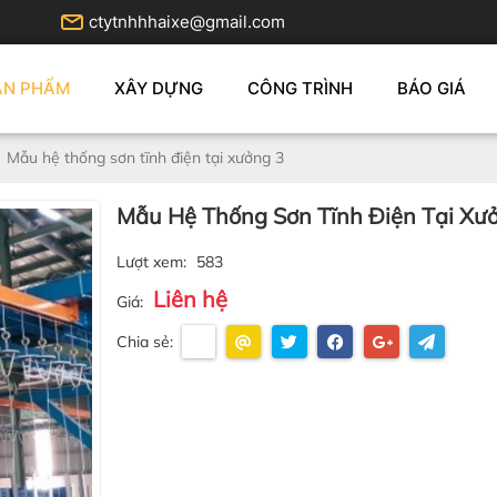
ctytnhhhaixe@gmail.com
ẢN PHẨM
XÂY DỰNG
CÔNG TRÌNH
BÁO GIÁ
Mẫu hệ thống sơn tĩnh điện tại xưởng 3
Mẫu Hệ Thống Sơn Tĩnh Điện Tại Xư
Lượt xem:
583
Liên hệ
Giá:
Chia sẻ: