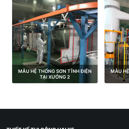
MẪU HỆ THỐNG SƠN TĨNH ĐIỆN
MẪU HỆ
TẠI XƯỞNG 2