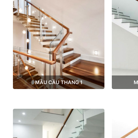
MẪU CẦU THANG 1
M