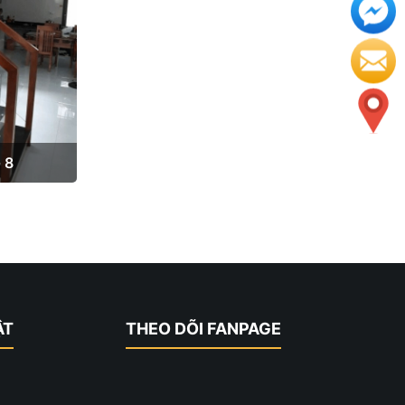
 8
ẬT
THEO DÕI FANPAGE