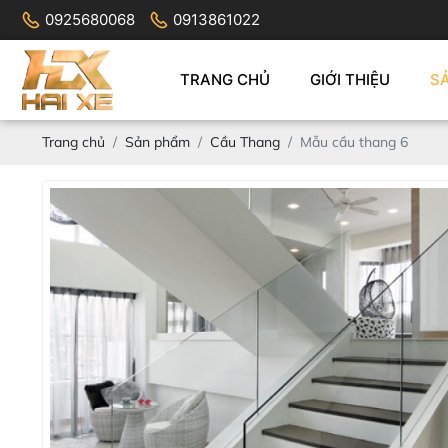
0925680068
0913861022
TRANG CHỦ
GIỚI THIỆU
S
Trang chủ
Sản phẩm
Cầu Thang
Mẫu cầu thang 6