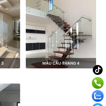
 3
MẪU CẦU THANG 4