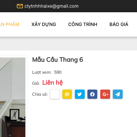
ctytnhhhaixe@gmail.com
ẢN PHẨM
XÂY DỰNG
CÔNG TRÌNH
BÁO GIÁ
Mẫu Cầu Thang 6
Lượt xem:
590
Liên hệ
Giá:
Chia sẻ: