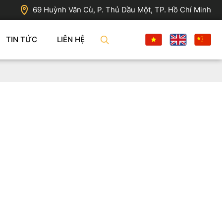
69 Huỳnh Văn Cù, P. Thủ Dầu Một, TP. Hồ Chí Minh
TIN TỨC
LIÊN HỆ