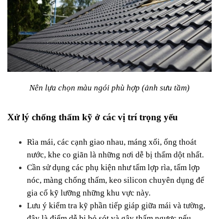
Nên lựa chọn màu ngói phù hợp (ảnh sưu tầm)
Xử lý chống thấm kỹ ở các vị trí trọng yếu
Rìa mái, các cạnh giao nhau, máng xối, ống thoát 
nước, khe co giãn là những nơi dễ bị thấm dột nhất.
Cần sử dụng các phụ kiện như tấm lợp rìa, tấm lợp 
nóc, màng chống thấm, keo silicon chuyên dụng để 
gia cố kỹ lưỡng những khu vực này.
Lưu ý kiểm tra kỹ phần tiếp giáp giữa mái và tường, 
đây là điểm dễ bị bỏ sót và gây thấm ngược nếu 