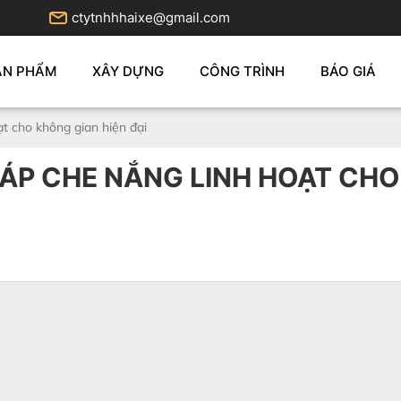
ctytnhhhaixe@gmail.com
ẢN PHẨM
XÂY DỰNG
CÔNG TRÌNH
BÁO GIÁ
ạt cho không gian hiện đại
PHÁP CHE NẮNG LINH HOẠT CHO