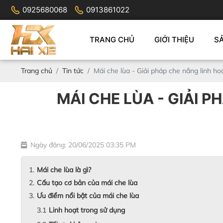
0925680068
0913861022
TRANG CHỦ
GIỚI THIỆU
S
Trang chủ
Tin tức
Mái che lùa - Giải pháp che nắng linh ho
MÁI CHE LÙA - GIẢI 
Ngày đăng: 20/06/2025 03:35 PM
Mái che lùa là gì?
Cấu tạo cơ bản của mái che lùa
Ưu điểm nổi bật của mái che lùa
Linh hoạt trong sử dụng