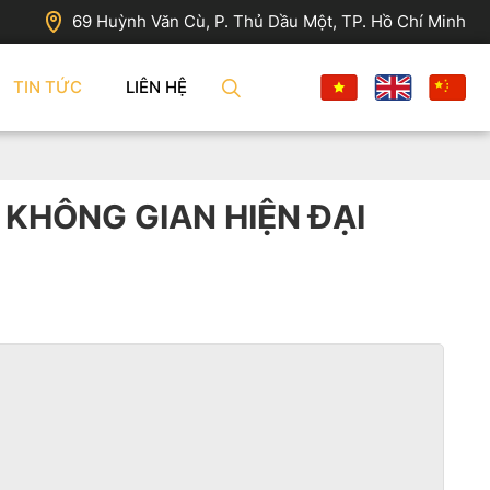
69 Huỳnh Văn Cù, P. Thủ Dầu Một, TP. Hồ Chí Minh
TIN TỨC
LIÊN HỆ
 KHÔNG GIAN HIỆN ĐẠI