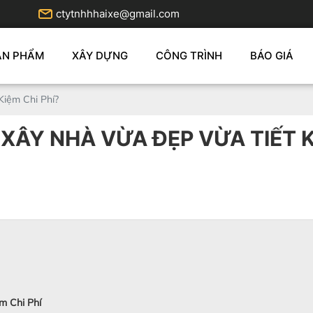
ctytnhhhaixe@gmail.com
ẢN PHẨM
XÂY DỰNG
CÔNG TRÌNH
BÁO GIÁ
iệm Chi Phí?
XÂY NHÀ VỪA ĐẸP VỪA TIẾT K
m Chi Phí