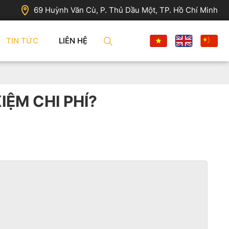
69 Huỳnh Văn Cù, P. Thủ Dầu Một, TP. Hồ Chí Minh
TIN TỨC
LIÊN HỆ
IỆM CHI PHÍ?