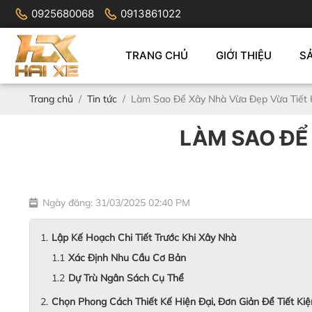
0925680068
0913861022
TRANG CHỦ
GIỚI THIỆU
S
Trang chủ
Tin tức
Làm Sao Để Xây Nhà Vừa Đẹp Vừa Tiết K
LÀM SAO ĐỂ 
Ngày đăng: 31/03/2025 02:40 PM
Lập Kế Hoạch Chi Tiết Trước Khi Xây Nhà
Xác Định Nhu Cầu Cơ Bản
Dự Trù Ngân Sách Cụ Thể
Chọn Phong Cách Thiết Kế Hiện Đại, Đơn Giản Để Tiết Kiệ