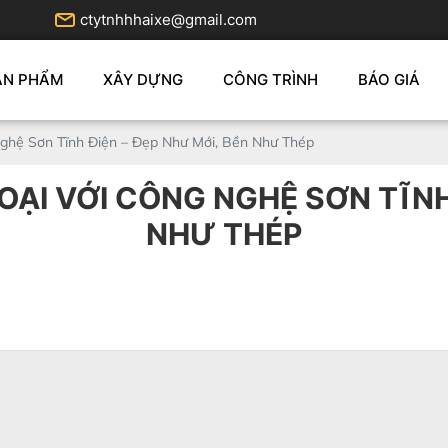
ctytnhhhaixe@gmail.com
ẢN PHẨM
XÂY DỰNG
CÔNG TRÌNH
BÁO GIÁ
ghệ Sơn Tĩnh Điện – Đẹp Như Mới, Bền Như Thép
OẠI VỚI CÔNG NGHỆ SƠN TĨNH 
NHƯ THÉP