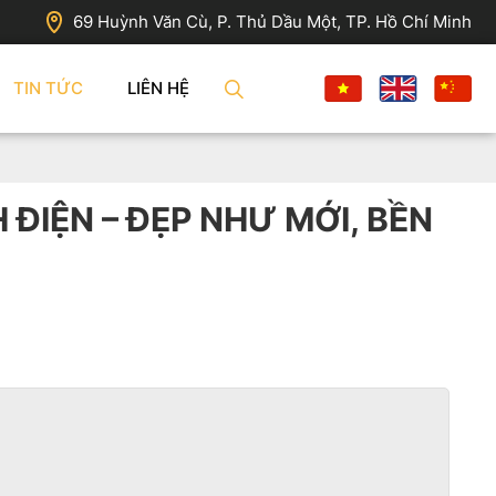
69 Huỳnh Văn Cù, P. Thủ Dầu Một, TP. Hồ Chí Minh
TIN TỨC
LIÊN HỆ
ĐIỆN – ĐẸP NHƯ MỚI, BỀN