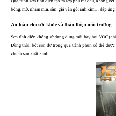
Quá trình sơn tĩnh điện tạo ra lớp phủ rất đều, không vế
bóng, mờ, nhám mịn, sần, giả vân gỗ, ánh kim… đáp ứng 
An toàn cho sức khỏe và thân thiện môi trường
Sơn tĩnh điện không sử dụng dung môi bay hơi VOC (chất h
Đồng thời, bột sơn dư trong quá trình phun có thể được 
chuẩn sản xuất xanh.