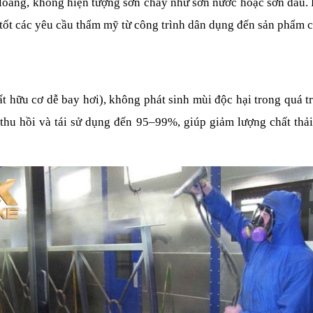
t loang, không hiện tượng sơn chảy như sơn nước hoặc sơn dầu.
tốt các yêu cầu thẩm mỹ từ công trình dân dụng đến sản phẩm 
ữu cơ dễ bay hơi), không phát sinh mùi độc hại trong quá trình
thu hồi và tái sử dụng đến 95–99%, giúp giảm lượng chất thải r