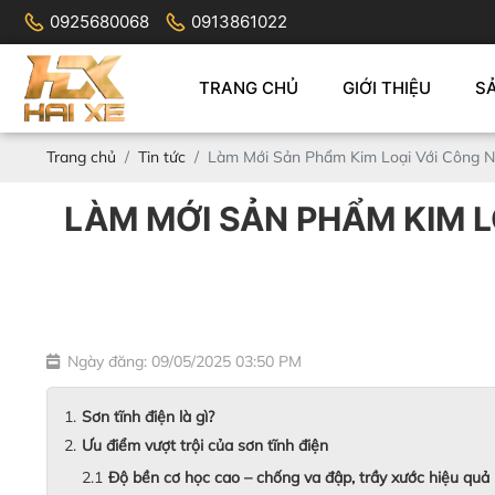
0925680068
0913861022
TRANG CHỦ
GIỚI THIỆU
S
Trang chủ
Tin tức
Làm Mới Sản Phẩm Kim Loại Với Công N
LÀM MỚI SẢN PHẨM KIM L
Ngày đăng: 09/05/2025 03:50 PM
Sơn tĩnh điện là gì?
Ưu điểm vượt trội của sơn tĩnh điện
Độ bền cơ học cao – chống va đập, trầy xước hiệu quả