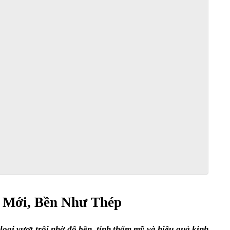
 Mới, Bền Như Thép
ại vượt trội nhờ độ bền, tính thẩm mỹ và hiệu quả kinh 