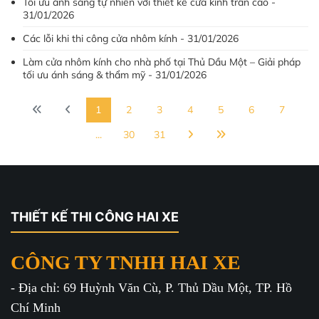
Tối ưu ánh sáng tự nhiên với thiết kế cửa kính trần cao -
31/01/2026
Các lỗi khi thi công cửa nhôm kính - 31/01/2026
Làm cửa nhôm kính cho nhà phố tại Thủ Dầu Một – Giải pháp
tối ưu ánh sáng & thẩm mỹ - 31/01/2026
1
2
3
4
5
6
7
...
30
31
THIẾT KẾ THI CÔNG HAI XE
CÔNG TY TNHH HAI XE
- Địa chỉ: 69 Huỳnh Văn Cù, P. Thủ Dầu Một, TP. Hồ
Chí Minh