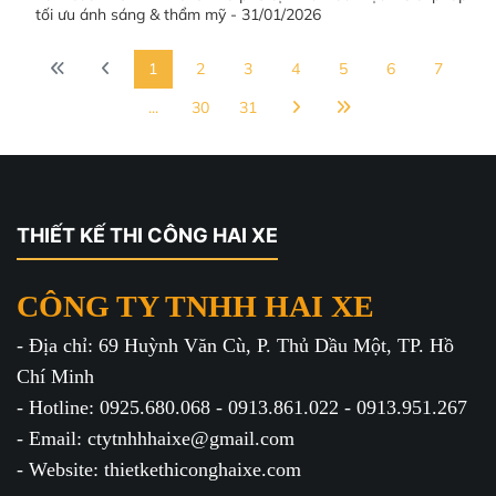
tối ưu ánh sáng & thẩm mỹ - 31/01/2026
1
2
3
4
5
6
7
...
30
31
THIẾT KẾ THI CÔNG HAI XE
CÔNG TY TNHH HAI XE
- Địa chỉ: 69 Huỳnh Văn Cù, P. Thủ Dầu Một, TP. Hồ
Chí Minh
- Hotline: 0925.680.068 - 0913.861.022 - 0913.951.267
- Email: ctytnhhhaixe@gmail.com
- Website: thietkethiconghaixe.com