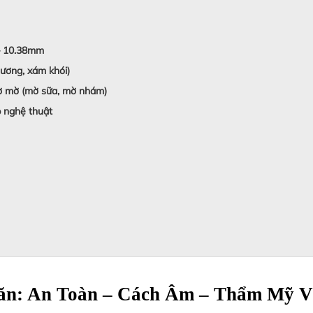
– 10.38mm
ương, xám khói)
ờ mờ (mờ sữa, mờ nhám)
p nghệ thuật
ăn: An Toàn – Cách Âm – Thẩm Mỹ V