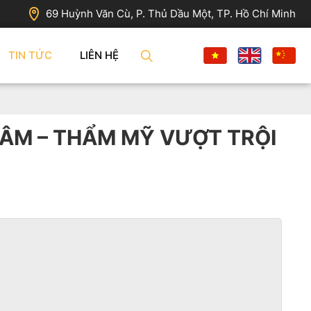
69 Huỳnh Văn Cù, P. Thủ Dầu Một, TP. Hồ Chí Minh
TIN TỨC
LIÊN HỆ
 ÂM – THẨM MỸ VƯỢT TRỘI