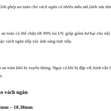
ính ghép an toàn cho vách ngăn có nhiều mẫu mã (ảnh sưu tầ
an toàn có thể chặn tới 99% tia UV, giúp giảm hư hại cho nội t
ặc vách ngăn tiếp xúc ánh sáng trực tiếp.
an toàn khó bị xuyên thủng. Ngay cả khi bị đập vỡ, kính vẫn b
p.
ho vách ngăn
.38mm – 10.38mm