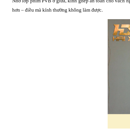
Nhờ lớp phim PVB ở giữa, kính ghép an toàn cho vách ngă
hơn – điều mà kính thường không làm được.