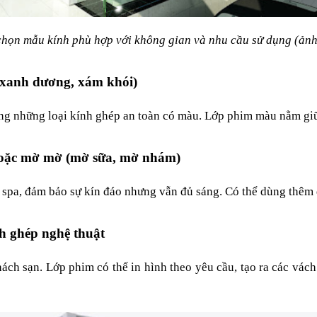
chọn mẫu kính phù hợp với không gian và nhu cầu sử dụng (ảnh
 xanh dương, xám khói)
ng những loại kính ghép an toàn có màu. Lớp phim màu nằm giữa
hoặc mờ mờ (mờ sữa, mờ nhám)
a, đảm bảo sự kín đáo nhưng vẫn đủ sáng. Có thể dùng thêm dec
nh ghép nghệ thuật
ch sạn. Lớp phim có thể in hình theo yêu cầu, tạo ra các vách