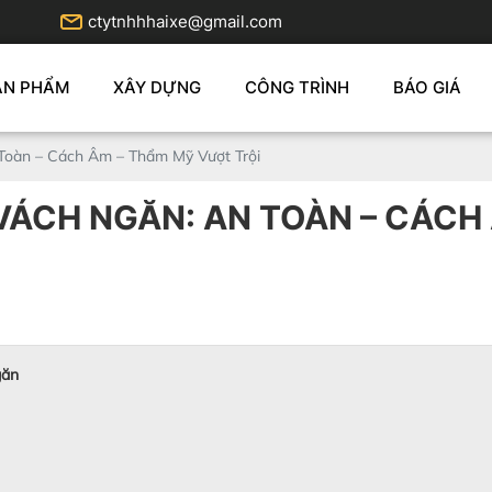
ctytnhhhaixe@gmail.com
ẢN PHẨM
XÂY DỰNG
CÔNG TRÌNH
BÁO GIÁ
Toàn – Cách Âm – Thẩm Mỹ Vượt Trội
VÁCH NGĂN: AN TOÀN – CÁCH
găn