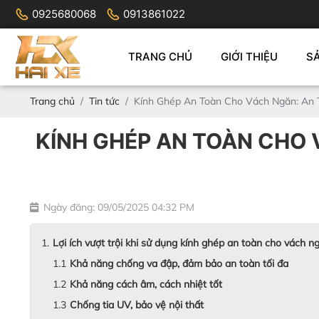
0925680068
0913861022
TRANG CHỦ
GIỚI THIỆU
S
Trang chủ
Tin tức
Kính Ghép An Toàn Cho Vách Ngăn: An 
KÍNH GHÉP AN TOÀN CHO 
Ngày đăng: 09/05/2025 04:32 PM
Lợi ích vượt trội khi sử dụng kính ghép an toàn cho vách n
Khả năng chống va đập, đảm bảo an toàn tối đa
Khả năng cách âm, cách nhiệt tốt
Chống tia UV, bảo vệ nội thất