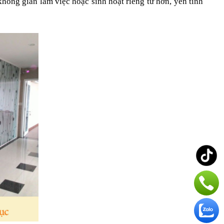
ông gian làm việc hoặc sinh hoạt riêng tư hơn, yên tĩnh 