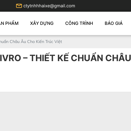
ctytnhhhaixe@gmail.com
ẢN PHẨM
XÂY DỰNG
CÔNG TRÌNH
BÁO GIÁ
huẩn Châu Âu Cho Kiến Trúc Việt
VRO – THIẾT KẾ CHUẨN CHÂU 