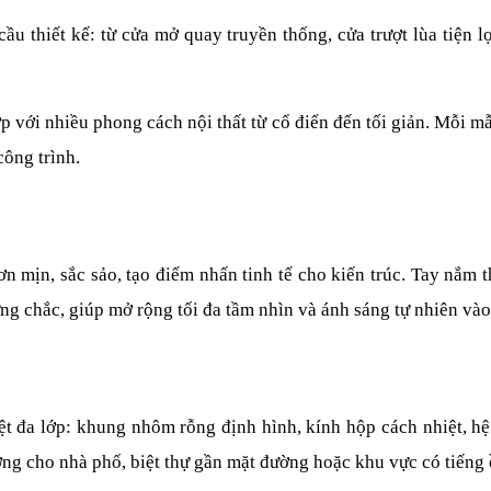
ầu thiết kế: từ cửa mở quay truyền thống, cửa trượt lùa tiện l
p với nhiều phong cách nội thất từ cổ điển đến tối giản. Mỗi m
công trình.
ịn, sắc sảo, tạo điểm nhấn tinh tế cho kiến trúc. Tay nắm thi
 chắc, giúp mở rộng tối đa tầm nhìn và ánh sáng tự nhiên vào
đa lớp: khung nhôm rỗng định hình, kính hộp cách nhiệt, hệ 
ởng cho nhà phố, biệt thự gần mặt đường hoặc khu vực có tiếng 