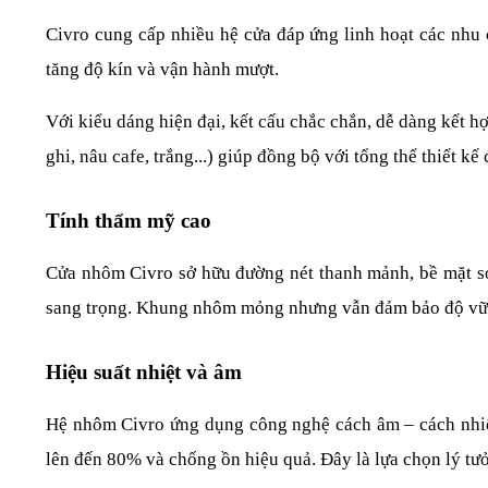
Civro cung cấp nhiều hệ cửa đáp ứng linh hoạt các nhu c
tăng độ kín và vận hành mượt.
Với kiểu dáng hiện đại, kết cấu chắc chắn, dễ dàng kết hợ
ghi, nâu cafe, trắng...) giúp đồng bộ với tổng thể thiết kế 
Tính thẩm mỹ cao
Cửa nhôm Civro sở hữu đường nét thanh mảnh, bề mặt sơn m
sang trọng. Khung nhôm mỏng nhưng vẫn đảm bảo độ vững
Hiệu suất nhiệt và âm
Hệ nhôm Civro ứng dụng công nghệ cách âm – cách nhiệt 
lên đến 80% và chống ồn hiệu quả. Đây là lựa chọn lý tư