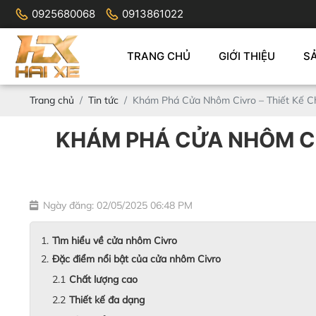
0925680068
0913861022
TRANG CHỦ
GIỚI THIỆU
S
Trang chủ
Tin tức
Khám Phá Cửa Nhôm Civro – Thiết Kế C
KHÁM PHÁ CỬA NHÔM CI
Ngày đăng: 02/05/2025 06:48 PM
Tìm hiểu về cửa nhôm Civro
Đặc điểm nổi bật của cửa nhôm Civro
Chất lượng cao
Thiết kế đa dạng