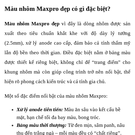
Màu nhôm Maxpro đẹp có gì đặc biệt?
Màu nhôm Maxpro đẹp
 vì đây là dòng nhôm được sản 
xuất theo tiêu chuẩn khắt khe với độ dày lý tưởng 
(2.5mm), xử lý anode cao cấp, đảm bảo cả tính thẩm mỹ 
lẫn độ bền theo thời gian. Điều đặc biệt nằm ở bảng màu 
được thiết kế riêng biệt, không chỉ để “trang điểm” cho 
khung nhôm mà còn giúp công trình trở nên nổi bật, thể 
hiện rõ phong cách kiến trúc và cá tính gia chủ.
Một số đặc điểm nổi bật của màu nhôm Maxpro:
Xử lý anode tiên tiến:
 Màu ăn sâu vào kết cấu bề 
mặt, hạn chế tối đa bay màu, bong tróc.
Bảng màu thời thượng:
 Từ đen mịn, sâm panh, nâu 
thu đến trắng ngà – mỗi màu đều có “chất riêng”.