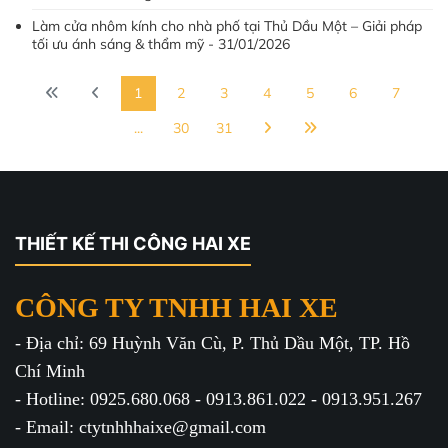
Làm cửa nhôm kính cho nhà phố tại Thủ Dầu Một – Giải pháp
tối ưu ánh sáng & thẩm mỹ - 31/01/2026
1
2
3
4
5
6
7
...
30
31
THIẾT KẾ THI CÔNG HAI XE
CÔNG TY TNHH HAI XE
- Địa chỉ: 69 Huỳnh Văn Cù, P. Thủ Dầu Một, TP. Hồ
Chí Minh
- Hotline: 0925.680.068 - 0913.861.022 - 0913.951.267
- Email: ctytnhhhaixe@gmail.com