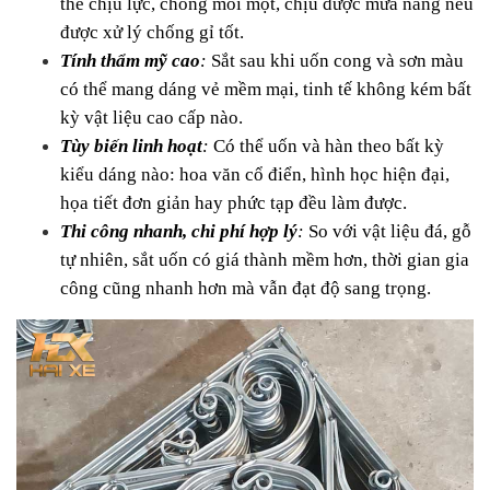
thể chịu lực, chống mối mọt, chịu được mưa nắng nếu 
được xử lý chống gỉ tốt.
Tính thẩm mỹ cao
: 
Sắt sau khi uốn cong và sơn màu 
có thể mang dáng vẻ mềm mại, tinh tế không kém bất 
kỳ vật liệu cao cấp nào.
Tùy biến linh hoạt
: 
Có thể uốn và hàn theo bất kỳ 
kiểu dáng nào: hoa văn cổ điển, hình học hiện đại, 
họa tiết đơn giản hay phức tạp đều làm được.
Thi công nhanh, chi phí hợp lý
: 
So với vật liệu đá, gỗ 
tự nhiên, sắt uốn có giá thành mềm hơn, thời gian gia 
công cũng nhanh hơn mà vẫn đạt độ sang trọng.