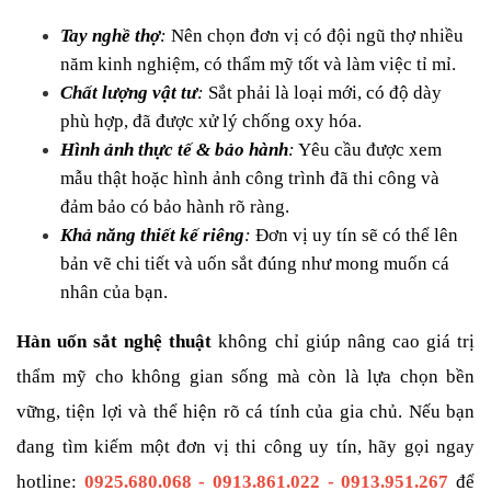
Tay nghề thợ
: 
Nên chọn đơn vị có đội ngũ thợ nhiều 
năm kinh nghiệm, có thẩm mỹ tốt và làm việc tỉ mỉ.
Chất lượng vật tư
:
 Sắt phải là loại mới, có độ dày 
phù hợp, đã được xử lý chống oxy hóa.
Hình ảnh thực tế & bảo hành
:
 Yêu cầu được xem 
mẫu thật hoặc hình ảnh công trình đã thi công và 
đảm bảo có bảo hành rõ ràng.
Khả năng thiết kế riêng
: 
Đơn vị uy tín sẽ có thể lên 
bản vẽ chi tiết và uốn sắt đúng như mong muốn cá 
nhân của bạn.
Hàn uốn sắt nghệ thuật
 không chỉ giúp nâng cao giá trị 
thẩm mỹ cho không gian sống mà còn là lựa chọn bền 
vững, tiện lợi và thể hiện rõ cá tính của gia chủ. Nếu bạn 
đang tìm kiếm một đơn vị thi công uy tín, hãy gọi ngay 
hotline: 
0925.680.068 - 0913.861.022 - 0913.951.267
 để 