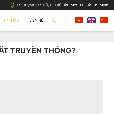
69 Huỳnh Văn Cù, P. Thủ Dầu Một, TP. Hồ Chí Minh
TIN TỨC
LIÊN HỆ
 SẮT TRUYỀN THỐNG?