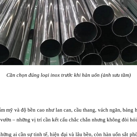
Cần chọn đúng loại inox trước khi hàn uốn (ảnh sưu tầm)
mỹ và độ bền cao như lan can, cầu thang, vách ngăn, bảng hiệu
 vườn – những vị trí cần kết cấu chắc chắn nhưng không đòi hỏi
những ai cần sự tinh tế, hiện đại và lâu bền, còn hàn uốn sắt p