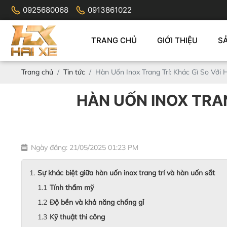
0925680068
0913861022
TRANG CHỦ
GIỚI THIỆU
S
Trang chủ
Tin tức
Hàn Uốn Inox Trang Trí: Khác Gì So Với
HÀN UỐN INOX TRAN
Ngày đăng: 21/05/2025 01:23 PM
Sự khác biệt giữa hàn uốn inox trang trí và hàn uốn sắt
Tính thẩm mỹ
Độ bền và khả năng chống gỉ
Kỹ thuật thi công