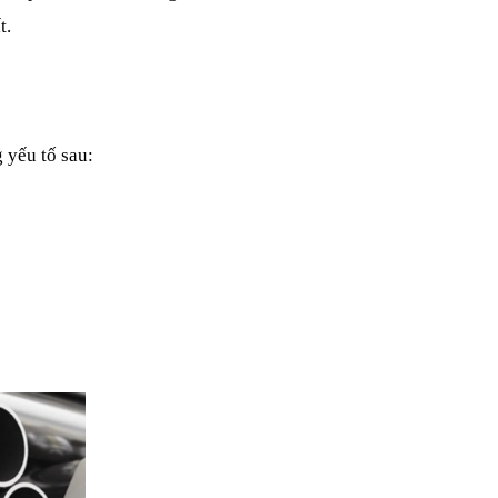
t.
 yếu tố sau: