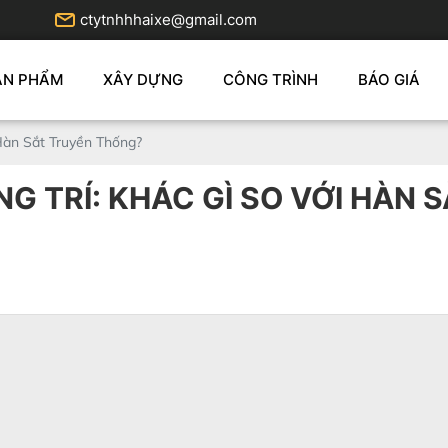
ctytnhhhaixe@gmail.com
ẢN PHẨM
XÂY DỰNG
CÔNG TRÌNH
BÁO GIÁ
 Hàn Sắt Truyền Thống?
G TRÍ: KHÁC GÌ SO VỚI HÀN