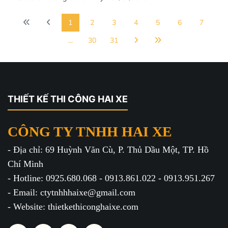
1
2
3
4
5
6
7
...
30
31
THIẾT KẾ THI CÔNG HAI XE
CÔNG TY TNHH HAI XE
- Địa chỉ: 69 Huỳnh Văn Cù, P. Thủ Dầu Một, TP. Hồ
Chí Minh
- Hotline: 0925.680.068 - 0913.861.022 - 0913.951.267
- Email: ctytnhhhaixe@gmail.com
- Website: thietkethiconghaixe.com