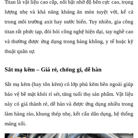
Titan là vật liệu cao cấp, nổi bật nhờ độ bền cực cao, trọng 
lượng nhẹ và khả năng kháng ăn mòn tuyệt vời, kể cả 
trong môi trường axit hay nước biển. Tuy nhiên, gia công 
titan rất phức tạp, đòi hỏi công nghệ hiện đại, tay nghề cao 
và thường được ứng dụng trong hàng không, y tế hoặc kỹ 
thuật quân sự.
Sắt mạ kẽm – Giá rẻ, chống gỉ, dễ hàn
Sắt mạ kẽm (hay tôn kẽm) có lớp phủ kẽm bên ngoài giúp 
bảo vệ bề mặt khỏi rỉ sét, tăng tuổi thọ sản phẩm. Vật liệu 
này có giá thành rẻ, dễ hàn và được ứng dụng nhiều trong 
làm hàng rào, khung thép nhẹ, kết cấu dân dụng, hệ thống 
máng xối.