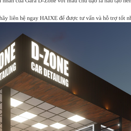
m nhấn của Gara D-Zone với màu chủ đạo là nâu tạo nên 
hãy liên hệ ngay HAIXE để được tư vấn và hỗ trợ tốt n