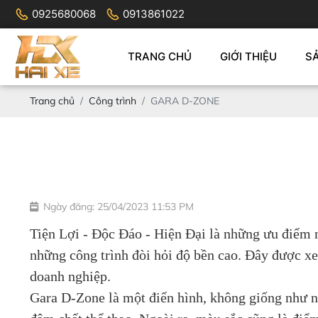
0925680068
0913861022
TRANG CHỦ
GIỚI THIỆU
S
Trang chủ
Công trình
GARA D-ZONE
Ngày đăng: 25/04/2023 11:53 PM
Tiện Lợi - Độc Đáo - Hiện Đại là những ưu điểm nổ
những công trình đòi hỏi độ bền cao. Đây được xe
doanh nghiệp.
Gara D-Zone là một điển hình, không giống như n