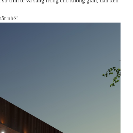
sự tinh tế và sang trọng cho không gian, đan xen
hất nhé!