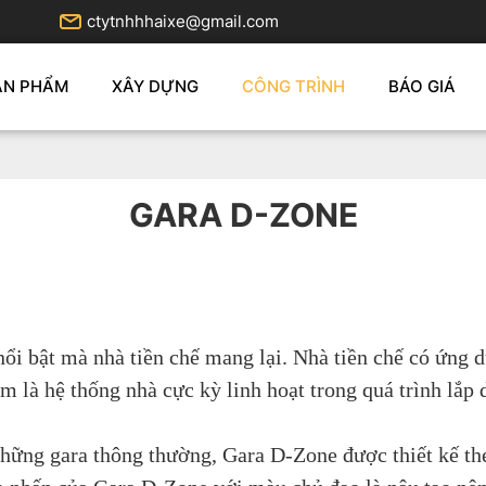
ctytnhhhaixe@gmail.com
ẢN PHẨM
XÂY DỰNG
CÔNG TRÌNH
BÁO GIÁ
GARA D-ZONE
i bật mà nhà tiền chế mang lại. Nhà tiền chế có ứng dụ
m là hệ thống nhà cực kỳ linh hoạt trong quá trình lắ
hững gara thông thường, Gara D-Zone được thiết kế the