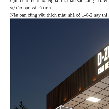
đậm chất thể thao. Ngoài ra, màu sắc cũng là điể
sự táo bạo và cá tính.
Nếu bạn cũng yêu thích mẫu nhà có 1-0-2 này thì 