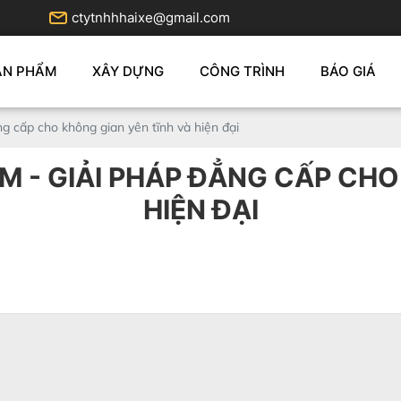
ctytnhhhaixe@gmail.com
ẢN PHẨM
XÂY DỰNG
CÔNG TRÌNH
BÁO GIÁ
g cấp cho không gian yên tĩnh và hiện đại
 - GIẢI PHÁP ĐẲNG CẤP CHO
HIỆN ĐẠI