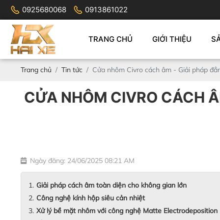
0925680068
0913861022
TRANG CHỦ
GIỚI THIỆU
S
Trang chủ
Tin tức
Cửa nhôm Civro cách âm - Giải pháp đẳn
CỬA NHÔM CIVRO CÁCH ÂM
Ngày đăng: 24/06/2025 08:21 AM
Giải pháp cách âm toàn diện cho không gian lớn
Công nghệ kính hộp siêu cản nhiệt
Xử lý bề mặt nhôm với công nghệ Matte Electrodeposition