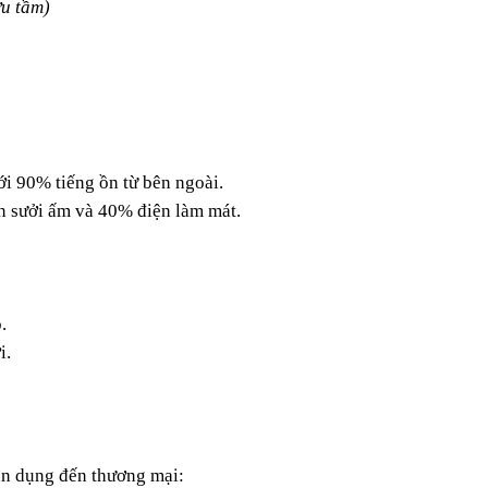
u tầm)
i 90% tiếng ồn từ bên ngoài.
ện sưởi ấm và 40% điện làm mát.
.
i.
dân dụng đến thương mại: