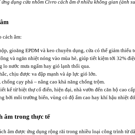
ể ứng dụng cửa nhôm Civro cách âm ở nhiều không gian (ảnh sư
 âm
o cách âm:
hộp, gioăng EPDM và keo chuyên dụng, cửa có thể giảm thiểu tớ
đông và ngăn nhiệt nóng vào mùa hè, giúp tiết kiệm tới 32% đi
ng lo nước mưa ngấm hay gió lạnh thổi qua.
ắc, chịu được va đập mạnh và áp lực gió lớn.
, chống cạy phá – nâng cao khả năng chống trộm.
ết kế từ biệt thự cổ điển, hiện đại, nhà vườn đến căn hộ cao cấp
g bởi môi trường biển, vùng có độ ẩm cao hay khí hậu nhiệt đớ
h âm trong thực tế
ách âm được ứng dụng rộng rãi trong nhiều loại công trình từ 