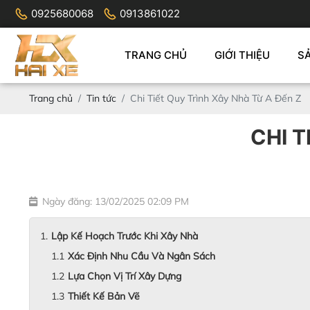
0925680068
0913861022
TRANG CHỦ
GIỚI THIỆU
S
Trang chủ
Tin tức
Chi Tiết Quy Trình Xây Nhà Từ A Đến Z
CHI T
Ngày đăng: 13/02/2025 02:09 PM
Lập Kế Hoạch Trước Khi Xây Nhà
Xác Định Nhu Cầu Và Ngân Sách
Lựa Chọn Vị Trí Xây Dựng
Thiết Kế Bản Vẽ