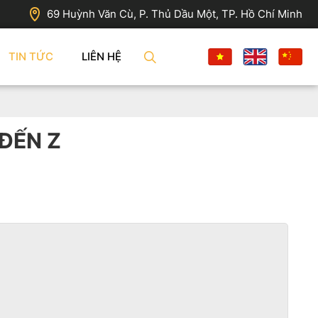
69 Huỳnh Văn Cù, P. Thủ Dầu Một, TP. Hồ Chí Minh
TIN TỨC
LIÊN HỆ
 ĐẾN Z