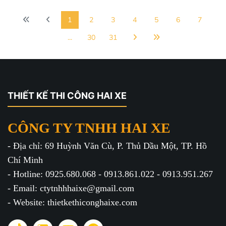
1
2
3
4
5
6
7
...
30
31
THIẾT KẾ THI CÔNG HAI XE
CÔNG TY TNHH HAI XE
- Địa chỉ: 69 Huỳnh Văn Cù, P. Thủ Dầu Một, TP. Hồ
Chí Minh
- Hotline: 0925.680.068 - 0913.861.022 - 0913.951.267
- Email: ctytnhhhaixe@gmail.com
- Website: thietkethiconghaixe.com