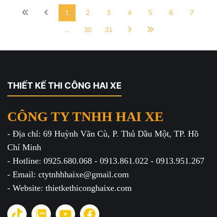
1
2
3
4
5
6
7
...
30
31
THIẾT KẾ THI CÔNG HAI XE
CÔNG TY TNHH HAI XE
- Địa chỉ: 69 Huỳnh Văn Cù, P. Thủ Dầu Một, TP. Hồ
Chí Minh
- Hotline: 0925.680.068 - 0913.861.022 - 0913.951.267
- Email: ctytnhhhaixe@gmail.com
- Website: thietkethiconghaixe.com