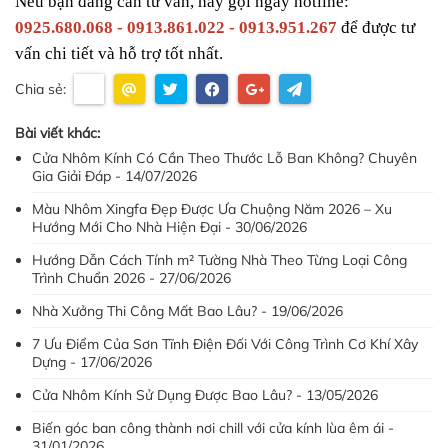
Nếu bạn đang cần tư vấn, hãy gọi ngay hotline: 
0925.680.068 - 0913.861.022 - 0913.951.267
 để được tư 
vấn chi tiết và hỗ trợ tốt nhất.
Chia sẻ:
Bài viết khác:
Cửa Nhôm Kính Có Cần Theo Thước Lỗ Ban Không? Chuyên
Gia Giải Đáp - 14/07/2026
Màu Nhôm Xingfa Đẹp Được Ưa Chuộng Năm 2026 – Xu
Hướng Mới Cho Nhà Hiện Đại - 30/06/2026
Hướng Dẫn Cách Tính m² Tường Nhà Theo Từng Loại Công
Trình Chuẩn 2026 - 27/06/2026
Nhà Xưởng Thi Công Mất Bao Lâu? - 19/06/2026
7 Ưu Điểm Của Sơn Tĩnh Điện Đối Với Công Trình Cơ Khí Xây
Dựng - 17/06/2026
Cửa Nhôm Kính Sử Dụng Được Bao Lâu? - 13/05/2026
Biến góc ban công thành nơi chill với cửa kính lùa êm ái -
31/01/2026