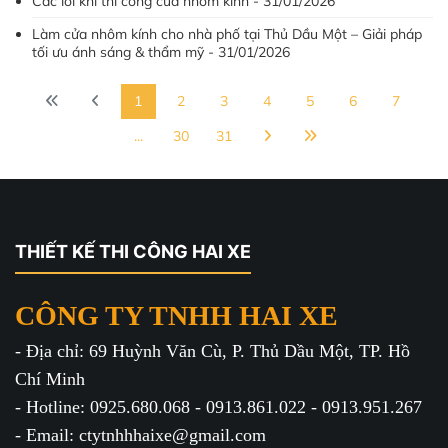
Các lỗi khi thi công cửa nhôm kính - 31/01/2026
Làm cửa nhôm kính cho nhà phố tại Thủ Dầu Một – Giải pháp
tối ưu ánh sáng & thẩm mỹ - 31/01/2026
1
2
3
4
5
6
7
...
30
31
THIẾT KẾ THI CÔNG HAI XE
CÔNG TY TNHH HAI XE
- Địa chỉ: 69 Huỳnh Văn Cù, P. Thủ Dầu Một, TP. Hồ
Chí Minh
- Hotline: 0925.680.068 - 0913.861.022 - 0913.951.267
- Email: ctytnhhhaixe@gmail.com