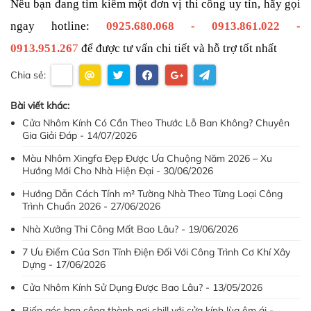
Nếu bạn đang tìm kiếm một đơn vị thi công uy tín, hãy gọi 
ngay hotline: 
0925.680.068 - 0913.861.022 - 
0913.951.26
7
 để được tư vấn chi tiết và hỗ trợ tốt nhất
Chia sẻ:
Bài viết khác:
Cửa Nhôm Kính Có Cần Theo Thước Lỗ Ban Không? Chuyên
Gia Giải Đáp - 14/07/2026
Màu Nhôm Xingfa Đẹp Được Ưa Chuộng Năm 2026 – Xu
Hướng Mới Cho Nhà Hiện Đại - 30/06/2026
Hướng Dẫn Cách Tính m² Tường Nhà Theo Từng Loại Công
Trình Chuẩn 2026 - 27/06/2026
Nhà Xưởng Thi Công Mất Bao Lâu? - 19/06/2026
7 Ưu Điểm Của Sơn Tĩnh Điện Đối Với Công Trình Cơ Khí Xây
Dựng - 17/06/2026
Cửa Nhôm Kính Sử Dụng Được Bao Lâu? - 13/05/2026
Biến góc ban công thành nơi chill với cửa kính lùa êm ái -