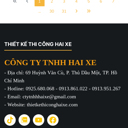
1
2
3
4
5
6
7
...
30
31
THIẾT KẾ THI CÔNG HAI XE
CÔNG TY TNHH HAI XE
- Địa chỉ: 69 Huỳnh Văn Cù, P. Thủ Dầu Một, TP. Hồ
Chí Minh
- Hotline: 0925.680.068 - 0913.861.022 - 0913.951.267
- Email: ctytnhhhaixe@gmail.com
- Website: thietkethiconghaixe.com