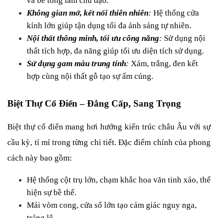
và bê tông làm chủ đạo.
Không gian mở, kết nối thiên nhiên
:
 Hệ thống cửa 
kính lớn giúp tận dụng tối đa ánh sáng tự nhiên.
Nội thất thông minh, tối ưu công năng
: 
Sử dụng nội 
thất tích hợp, đa năng giúp tối ưu diện tích sử dụng.
Sử dụng gam màu trung tính
:
 Xám, trắng, đen kết 
hợp cùng nội thất gỗ tạo sự ấm cúng.
Biệt Thự Cổ Điển – Đẳng Cấp, Sang Trọng
Biệt thự cổ điển mang hơi hướng kiến trúc châu Âu với sự 
cầu kỳ, tỉ mỉ trong từng chi tiết. Đặc điểm chính của phong 
cách này bao gồm:
Hệ thống cột trụ lớn, chạm khắc hoa văn tinh xảo, thể 
hiện sự bề thế.
Mái vòm cong, cửa sổ lớn tạo cảm giác nguy nga, 
tráng lệ.