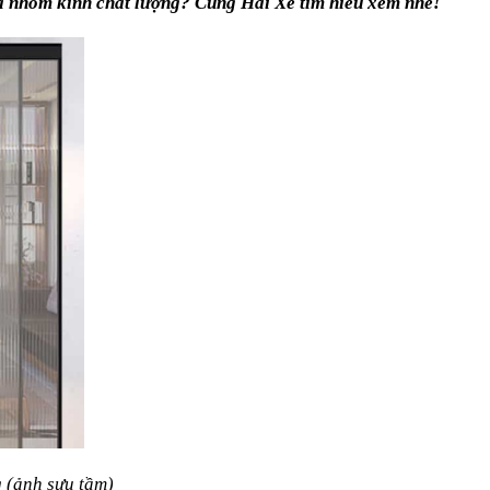
lùa nhôm kính chất lượng? Cùng Hai Xe tìm hiểu xem nhé!
 (ảnh sưu tầm)