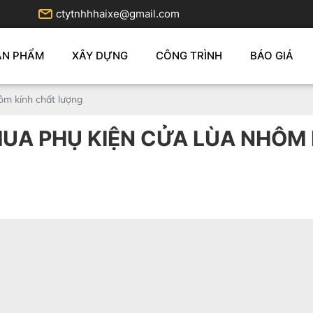
ctytnhhhaixe@gmail.com
ẢN PHẨM
XÂY DỰNG
CÔNG TRÌNH
BÁO GIÁ
ôm kính chất lượng
 MUA PHỤ KIỆN CỬA LÙA NHÔM