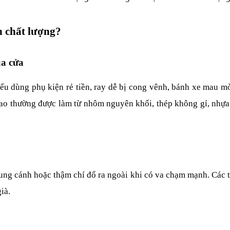
h chất lượng?
ủa cửa
ếu dùng phụ kiện rẻ tiền, ray dễ bị cong vênh, bánh xe mau mòn
cao thường được làm từ nhôm nguyên khối, thép không gỉ, nhựa c
bung cánh hoặc thậm chí đổ ra ngoài khi có va chạm mạnh. Các t
ià.