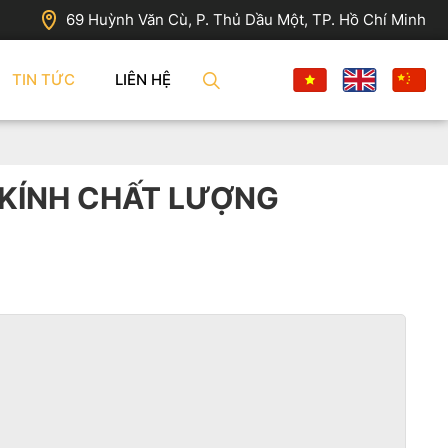
69 Huỳnh Văn Cù, P. Thủ Dầu Một, TP. Hồ Chí Minh
TIN TỨC
LIÊN HỆ
 KÍNH CHẤT LƯỢNG