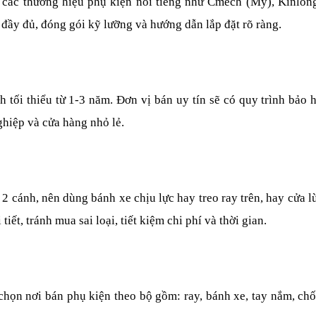
ừ các thương hiệu phụ kiện nổi tiếng như Cmech (Mỹ), Kinlon
đầy đủ, đóng gói kỹ lưỡng và hướng dẫn lắp đặt rõ ràng.
tối thiểu từ 1-3 năm. Đơn vị bán uy tín sẽ có quy trình bảo h
ghiệp và cửa hàng nhỏ lẻ.
 2 cánh, nên dùng bánh xe chịu lực hay treo ray trên, hay cửa 
iết, tránh mua sai loại, tiết kiệm chi phí và thời gian.
ọn nơi bán phụ kiện theo bộ gồm: ray, bánh xe, tay nắm, chốt