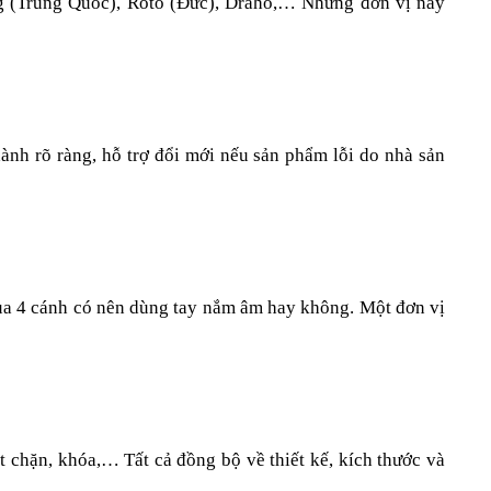
g (Trung Quốc), Roto (Đức), Draho,… Những đơn vị này 
ành rõ ràng, hỗ trợ đổi mới nếu sản phẩm lỗi do nhà sản 
lùa 4 cánh có nên dùng tay nắm âm hay không. Một đơn vị 
 chặn, khóa,… Tất cả đồng bộ về thiết kế, kích thước và 