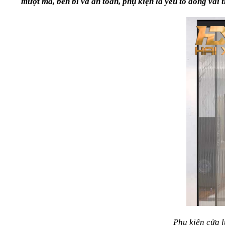
mượt mà, bền bỉ và an toàn, phụ kiện là yếu tố đóng va
Phụ kiện cửa 