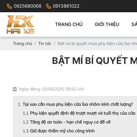
0925680068
0913861022
TRANG CHỦ
GIỚI THIỆU
S
Trang chủ
Tin tức
Bật mí bí quyết mua phụ kiện cửa lùa nh
BẬT MÍ BÍ QUYẾT
Ngày đăng: 10/06/2025 08:50 AM
Tại sao cần mua phụ kiện cửa lùa nhôm kính chất lượng?
Phụ kiện quyết định độ trượt mượt và tuổi thọ của cửa
Tăng độ an toàn - hạn chế nguy cơ đổ vỡ
Giữ được thẩm mỹ cho công trình