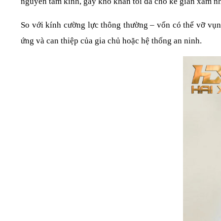
nguyên tấm kính, gây khó khăn tối đa cho kẻ gian xâm n
So với kính cường lực thông thường – vốn có thể vỡ vụn 
ứng và can thiệp của gia chủ hoặc hệ thống an ninh.