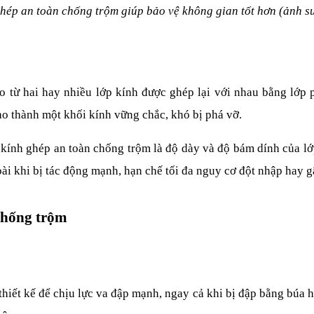
hép an toàn chống trộm giúp bảo vệ không gian tốt hơn (ảnh s
tạo từ hai hay nhiều lớp kính được ghép lại với nhau bằng lớp
tạo thành một khối kính vững chắc, khó bị phá vỡ.
 kính ghép an toàn chống trộm là độ dày và độ bám dính của lớ
i khi bị tác động mạnh, hạn chế tối đa nguy cơ đột nhập hay g
chống trộm
iết kế để chịu lực va đập mạnh, ngay cả khi bị đập bằng búa ha