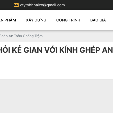
ctytnhhhaixe@gmail.com
ẢN PHẨM
XÂY DỰNG
CÔNG TRÌNH
BÁO GIÁ
h Ghép An Toàn Chống Trộm
HỎI KẺ GIAN VỚI KÍNH GHÉP 