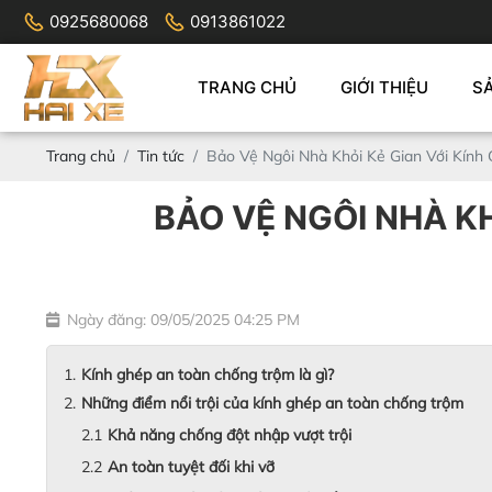
0925680068
0913861022
TRANG CHỦ
GIỚI THIỆU
S
Trang chủ
Tin tức
Bảo Vệ Ngôi Nhà Khỏi Kẻ Gian Với Kín
BẢO VỆ NGÔI NHÀ K
Ngày đăng: 09/05/2025 04:25 PM
Kính ghép an toàn chống trộm là gì?
Những điểm nổi trội của kính ghép an toàn chống trộm
Khả năng chống đột nhập vượt trội
An toàn tuyệt đối khi vỡ