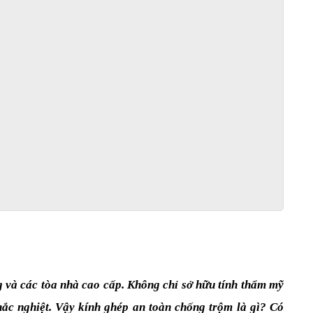
 và các tòa nhà cao cấp. Không chỉ sở hữu tính thẩm mỹ 
hắc nghiệt. Vậy kính ghép an toàn chống trộm là gì? Có 